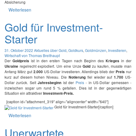
Absicherung
Weiterlesen
Gold für Investment-
Starter
31. Oktober 2022
Aktuelles über Gold
,
Goldkurs
,
Goldmünzen
,
Investieren
,
Wirtschaft
von Thomas Breithaupt
Der
ist in den ersten Tagen nach Beginn des
in der
Goldpreis
Krieges
regelrecht explodiert. Um eine Unze
zu kaufen, musste man
Ukraine
Gold
Anfang März gut
US-Dollar investieren. Allerdings blieb der
nur
2.000
Preis
kurz auf diesem hohen Niveau. Die
fiel wieder auf
US-
Notierung
1.700
Dollar zurück. Seit
ist der
Preis
- in US-Dollar gemessen -
Jahresbeginn
inzwischen sogar um rund 5 % gefallen. Dies ist in der gegenwärtigen
Situation ein attraktiver
Investment-Preis.
[caption id="attachment_319" align="aligncenter" width="640"]
Gold für Investment-Starter[/caption]
Weiterlesen
Unerwartete