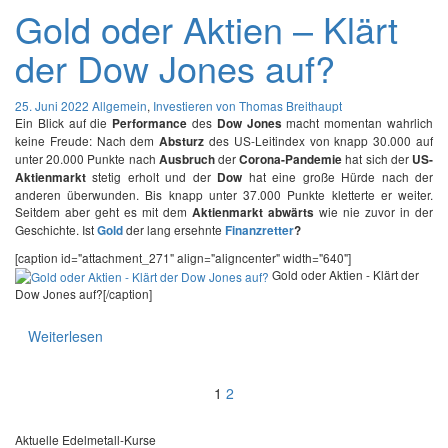
Gold oder Aktien – Klärt
der Dow Jones auf?
25. Juni 2022
Allgemein
,
Investieren
von Thomas Breithaupt
Ein Blick auf die
des
macht momentan wahrlich
Performance
Dow Jones
keine Freude: Nach dem
des US-Leitindex von knapp 30.000 auf
Absturz
unter 20.000 Punkte nach
der
hat sich der
Ausbruch
Corona-Pandemie
US-
stetig erholt und der
hat eine große Hürde nach der
Aktienmarkt
Dow
anderen überwunden. Bis knapp unter 37.000 Punkte kletterte er weiter.
Seitdem aber geht es mit dem
wie nie zuvor in der
Aktienmarkt abwärts
Geschichte. Ist
der lang ersehnte
Gold
Finanzretter
?
[caption id="attachment_271" align="aligncenter" width="640"]
Gold oder Aktien - Klärt der
Dow Jones auf?[/caption]
Weiterlesen
Seitennummerier
1
2
der
Aktuelle Edelmetall-Kurse