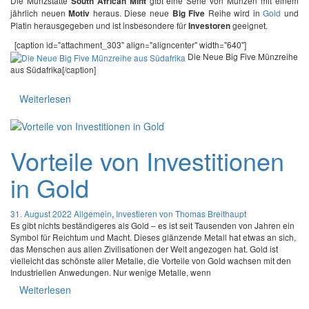
Die Münzstätte
gibt eine Serie von Münzen mit einem
South African Mint
jährlich neuen
heraus. Diese neue
Reihe wird in
Gold
und
Motiv
Big Five
Platin herausgegeben und ist insbesondere für
geeignet.
Investoren
[caption id="attachment_303" align="aligncenter" width="640"]
Die Neue Big Five Münzreihe
aus Südafrika[/caption]
Weiterlesen
Vorteile von Investitionen
in Gold
31. August 2022
Allgemein
,
Investieren
von Thomas Breithaupt
Es gibt nichts beständigeres als Gold – es ist seit Tausenden von Jahren ein
Symbol für Reichtum und Macht. Dieses glänzende Metall hat etwas an sich,
das Menschen aus allen Zivilisationen der Welt angezogen hat. Gold ist
vielleicht das schönste aller Metalle, die Vorteile von Gold wachsen mit den
Industriellen Anwedungen. Nur wenige Metalle, wenn
Weiterlesen