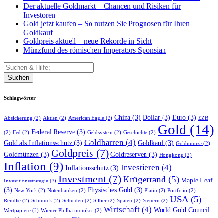
Der aktuelle Goldmarkt – Chancen und Risiken für
Investoren
Gold jetzt kaufen – So nutzen Sie Prognosen für Ihren
Goldkauf
Goldpreis aktuell – neue Rekorde in Sicht
Münzfund des römischen Imperators Sponsian
Suchen
Schlagwörter
China
(3)
Dollar
(3)
Euro
(3)
Absicherung
(2)
Aktien
(2)
American Eagle
(2)
EZB
Gold
(14)
Federal Reserve
(3)
(2)
Fed
(2)
Geldsystem
(2)
Geschichte
(2)
Goldbarren
(4)
Gold als Inflationsschutz
(3)
Goldkauf
(3)
Goldmünze
(2)
Goldpreis
(7)
Goldmünzen
(3)
Goldreserven
(3)
Hongkong
(2)
Inflation
(9)
Investieren
(4)
Inflationsschutz
(3)
Investment
(7)
Krügerrand
(5)
Maple Leaf
Investitionsstrategie
(2)
(3)
Physisches Gold
(3)
New York
(2)
Notenbanken
(2)
Platin
(2)
Portfolio
(2)
USA
(5)
Rendite
(2)
Schmuck
(2)
Schulden
(2)
Silber
(2)
Sparen
(2)
Steuern
(2)
Wirtschaft
(4)
World Gold Council
Wertpapiere
(2)
Wiener Philharmoniker
(2)