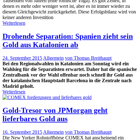
Tausenden von Jahren (eine römische Toga). Es gibt Zeiten, in
denen es mehr oder weniger wert ist, aber es ist immer wieder zu
diesem Gleichgewicht zurückgekehrt. Diese Erfolgsbilanz wird von
keiner anderen Investition
Weiterlesen
Drohende Separation: Spanien zieht sein
Gold aus Katalonien ab
24. September 2015
Allgemein
von Thomas Breithaupt
Bei den Regionalwahlen in Katalonien am Sonntag wird ein
Wahlsieg für die Separatisten erwartet. Daher hat die spanische
Zentralbank vor der Wahl offenbar noch schnell ihr Gold aus
der katalanischen Hauptstadt Barcelona in die Zentrale nach
Madrid geholt.
Weiterlesen
Gold-Tresor von JPMorgan geht
lieferbares Gold aus
16. September 2015
Allgemein
von Thomas Breithaupt
Die New Yorker Rohstoffbörse COMEX hat anscheinend ein