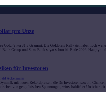
ollar pro Unze
ze Gold (etwa 31,3 Gramm). Die Goldpreis-Rally geht aber noch weite
rd Bank Group und Saxo Bank sogar schon bis Ende 2026. Hauptgrund i
iken für Investoren
nald Ackermann
ynamik mit neuen Rekordpreisen, die für Investoren sowohl Chancen al
etrieben von geopolitischen Spannungen, wirtschaftlicher Unsicherhei