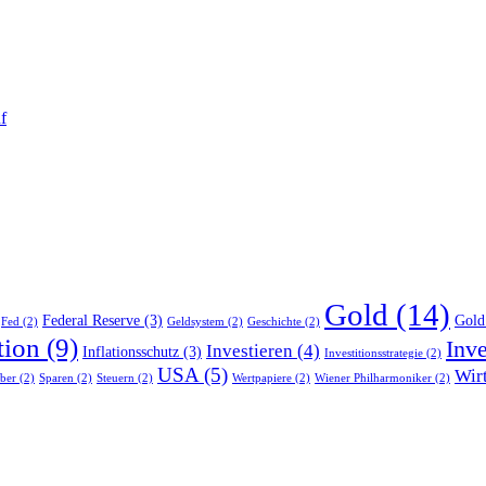
f
Gold
(14)
Federal Reserve
(3)
Gold 
Fed
(2)
Geldsystem
(2)
Geschichte
(2)
tion
(9)
Inv
Investieren
(4)
Inflationsschutz
(3)
Investitionsstrategie
(2)
USA
(5)
Wir
lber
(2)
Sparen
(2)
Steuern
(2)
Wertpapiere
(2)
Wiener Philharmoniker
(2)