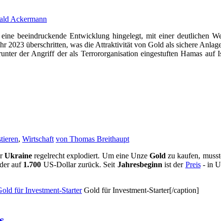
ald Ackermann
eine beeindruckende Entwicklung hingelegt, mit einer deutlichen Wert
023 überschritten, was die Attraktivität von Gold als sichere Anlage 
unter der Angriff der als Terrororganisation eingestuften Hamas auf 
tieren
,
Wirtschaft
von Thomas Breithaupt
er
Ukraine
regelrecht explodiert. Um eine Unze
Gold
zu kaufen, muss
eder auf
1.700
US-Dollar zurück. Seit
Jahresbeginn
ist der
Preis
- in U
Gold für Investment-Starter[/caption]
s