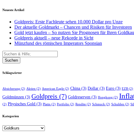
Neueste Artikel
Goldpreis: Erste Fachleute sehen 10.000 Dollar pro Unze
Der aktuelle Goldmarkt – Chancen und Risiken für Investoren
Gold jetzt kaufen – So nutzen Sie Prognosen für Ihren Goldkau
Goldpreis aktuell – neue Rekorde in Sicht
Münzfund des römischen Imperators Sponsian
Suchen
Schlagwörter
China
(3)
Dollar
(3)
Euro
(3)
Absicherung
(2)
Aktien
(2)
American Eagle
(2)
EZB
(2)
Infla
Goldpreis
(7)
Goldmünzen
(3)
Goldreserven
(3)
Hongkong
(2)
Physisches Gold
(3)
(2)
Platin
(2)
Portfolio
(2)
Rendite
(2)
Schmuck
(2)
Schulden
(2)
Si
Kategorien
Kategorien