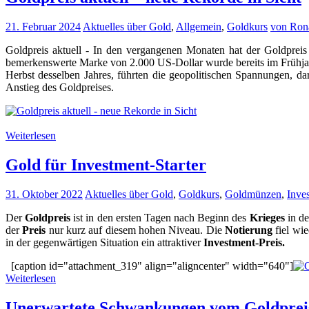
21. Februar 2024
Aktuelles über Gold
,
Allgemein
,
Goldkurs
von Ron
Goldpreis aktuell - In den vergangenen Monaten hat der Goldpreis 
bemerkenswerte Marke von 2.000 US-Dollar wurde bereits im Frühjahr 2
Herbst desselben Jahres, führten die geopolitischen Spannungen, dar
Anstieg des Goldpreises.
Weiterlesen
Gold für Investment-Starter
31. Oktober 2022
Aktuelles über Gold
,
Goldkurs
,
Goldmünzen
,
Inves
Der
Goldpreis
ist in den ersten Tagen nach Beginn des
Krieges
in d
der
Preis
nur kurz auf diesem hohen Niveau. Die
Notierung
fiel wi
in der gegenwärtigen Situation ein attraktiver
Investment-Preis.
[caption id="attachment_319" align="aligncenter" width="640"]
Weiterlesen
Unerwartete Schwankungen vom Goldprei