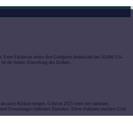
r. Erste Fachleute sehen den Goldpreis demnächst bei 10.000 US-
st die innere Abwertung des Dollars.
s auch Risiken bergen. Gold ist 2025 eines der stärksten
t und Erwartungen fallender Zinssätze. Diese Faktoren machen Gold