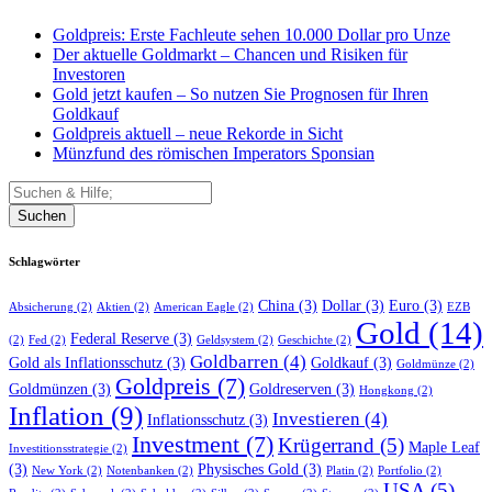
Goldpreis: Erste Fachleute sehen 10.000 Dollar pro Unze
Der aktuelle Goldmarkt – Chancen und Risiken für
Investoren
Gold jetzt kaufen – So nutzen Sie Prognosen für Ihren
Goldkauf
Goldpreis aktuell – neue Rekorde in Sicht
Münzfund des römischen Imperators Sponsian
Suchen
Schlagwörter
China
(3)
Dollar
(3)
Euro
(3)
Absicherung
(2)
Aktien
(2)
American Eagle
(2)
EZB
Gold
(14)
Federal Reserve
(3)
(2)
Fed
(2)
Geldsystem
(2)
Geschichte
(2)
Goldbarren
(4)
Gold als Inflationsschutz
(3)
Goldkauf
(3)
Goldmünze
(2)
Goldpreis
(7)
Goldmünzen
(3)
Goldreserven
(3)
Hongkong
(2)
Inflation
(9)
Investieren
(4)
Inflationsschutz
(3)
Investment
(7)
Krügerrand
(5)
Maple Leaf
Investitionsstrategie
(2)
(3)
Physisches Gold
(3)
New York
(2)
Notenbanken
(2)
Platin
(2)
Portfolio
(2)
USA
(5)