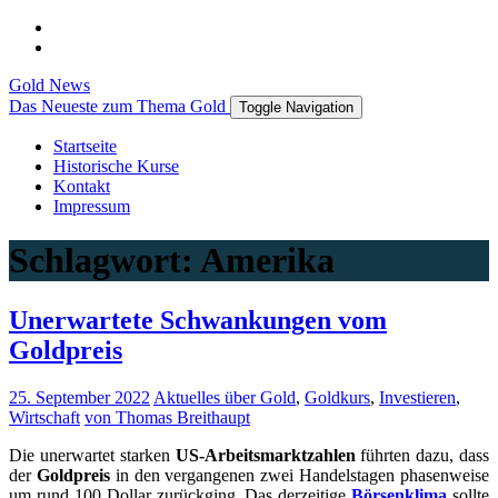
Gold News
Das Neueste zum Thema Gold
Toggle Navigation
Startseite
Historische Kurse
Kontakt
Impressum
Schlagwort:
Amerika
Unerwartete Schwankungen vom
Goldpreis
25. September 2022
Aktuelles über Gold
,
Goldkurs
,
Investieren
,
Wirtschaft
von Thomas Breithaupt
Die unerwartet starken
US-Arbeitsmarktzahlen
führten dazu, dass
der
Goldpreis
in den vergangenen zwei Handelstagen phasenweise
um rund 100 Dollar zurückging. Das derzeitige
Börsenklima
sollte