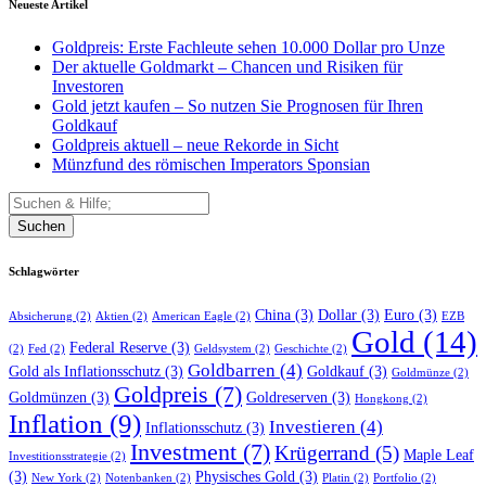
Neueste Artikel
Goldpreis: Erste Fachleute sehen 10.000 Dollar pro Unze
Der aktuelle Goldmarkt – Chancen und Risiken für
Investoren
Gold jetzt kaufen – So nutzen Sie Prognosen für Ihren
Goldkauf
Goldpreis aktuell – neue Rekorde in Sicht
Münzfund des römischen Imperators Sponsian
Suchen
Schlagwörter
China
(3)
Dollar
(3)
Euro
(3)
Absicherung
(2)
Aktien
(2)
American Eagle
(2)
EZB
Gold
(14)
Federal Reserve
(3)
(2)
Fed
(2)
Geldsystem
(2)
Geschichte
(2)
Goldbarren
(4)
Gold als Inflationsschutz
(3)
Goldkauf
(3)
Goldmünze
(2)
Goldpreis
(7)
Goldmünzen
(3)
Goldreserven
(3)
Hongkong
(2)
Inflation
(9)
Investieren
(4)
Inflationsschutz
(3)
Investment
(7)
Krügerrand
(5)
Maple Leaf
Investitionsstrategie
(2)
(3)
Physisches Gold
(3)
New York
(2)
Notenbanken
(2)
Platin
(2)
Portfolio
(2)