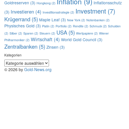
Inflation
(9)
Goldreserven
(3)
Inflationsschutz
Hongkong
(2)
Investment
(7)
Investieren
(4)
(3)
Investitionsstrategie
(2)
Krügerrand
(5)
Maple Leaf
(3)
New York
(2)
Notenbanken
(2)
Physisches Gold
(3)
Platin
(2)
Portfolio
(2)
Rendite
(2)
Schmuck
(2)
Schulden
USA
(5)
(2)
Silber
(2)
Sparen
(2)
Steuern
(2)
Wertpapiere
(2)
Wiener
Wirtschaft
(4)
World Gold Council
(3)
Philharmoniker
(2)
Zentralbanken
(5)
Zinsen
(3)
Kategorien
Kategorien
© 2026 by
Gold-News.org