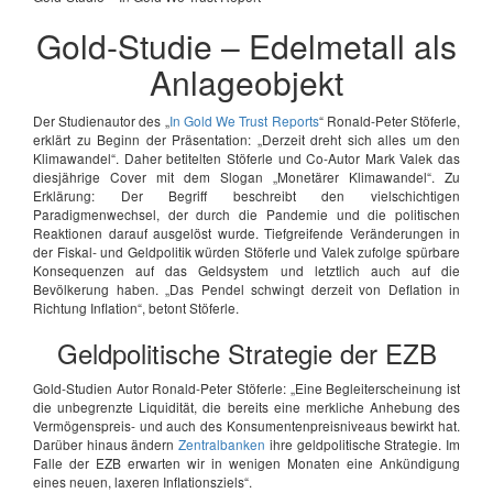
Gold-Studie – Edelmetall als
Anlageobjekt
Der Studienautor des „
In Gold We Trust Reports
“ Ronald-Peter Stöferle,
erklärt zu Beginn der Präsentation: „Derzeit dreht sich alles um den
Klimawandel“. Daher betitelten Stöferle und Co-Autor Mark Valek das
diesjährige Cover mit dem Slogan „Monetärer Klimawandel“. Zu
Erklärung: Der Begriff beschreibt den vielschichtigen
Paradigmenwechsel, der durch die Pandemie und die politischen
Reaktionen darauf ausgelöst wurde. Tiefgreifende Veränderungen in
der Fiskal- und Geldpolitik würden Stöferle und Valek zufolge spürbare
Konsequenzen auf das Geldsystem und letztlich auch auf die
Bevölkerung haben. „Das Pendel schwingt derzeit von Deflation in
Richtung Inflation“, betont Stöferle.
Geldpolitische Strategie der EZB
Gold-Studien Autor Ronald-Peter Stöferle: „Eine Begleiterscheinung ist
die unbegrenzte Liquidität, die bereits eine merkliche Anhebung des
Vermögenspreis- und auch des Konsumentenpreisniveaus bewirkt hat.
Darüber hinaus ändern
Zentralbanken
ihre geldpolitische Strategie. Im
Falle der EZB erwarten wir in wenigen Monaten eine Ankündigung
eines neuen, laxeren Inflationsziels“.