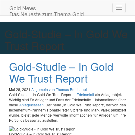
Gold News
Toggle
Das Neueste zum Thema Gold
Navigati
Gold-Studie – In Gold We
Trust Report
Gold-Studie – In Gold
We Trust Report
Mai 28, 2021
Allgemein
von Thomas Breithaupt
Gold-Studie – In Gold We Trust Report –
Edelmetall
als Anlageobjekt –
Wichtig sind für Anleger und Fans der Edelmetalle – Informationen über
diese
Anlageklassen
. Der neue „In Gold We Trust Report“, der von den
Incrementum-Partnern Ronald-Peter Stöferle und Mark Valek publiziert
wurde, bietet jede Menge wertvolle Informationen für Anleger um ihre
Portfolios besser aufzustellen.
Gold-Studie – In Gold We Trust Report