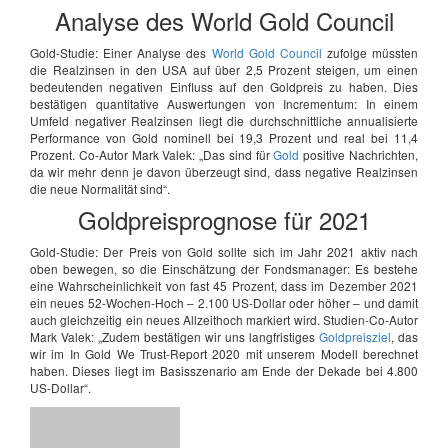
Analyse des World Gold Council
Gold-Studie: Einer Analyse des
World Gold Council
zufolge müssten
die Realzinsen in den USA auf über 2,5 Prozent steigen, um einen
bedeutenden negativen Einfluss auf den Goldpreis zu haben. Dies
bestätigen quantitative Auswertungen von Incrementum: In einem
Umfeld negativer Realzinsen liegt die durchschnittliche annualisierte
Performance von Gold nominell bei 19,3 Prozent und real bei 11,4
Prozent. Co-Autor Mark Valek: „Das sind für
Gold
positive Nachrichten,
da wir mehr denn je davon überzeugt sind, dass negative Realzinsen
die neue Normalität sind“.
Goldpreisprognose für 2021
Gold-Studie: Der Preis von Gold sollte sich im Jahr 2021 aktiv nach
oben bewegen, so die Einschätzung der Fondsmanager: Es bestehe
eine Wahrscheinlichkeit von fast 45 Prozent, dass im Dezember 2021
ein neues 52-Wochen-Hoch – 2.100 US-Dollar oder höher – und damit
auch gleichzeitig ein neues Allzeithoch markiert wird. Studien-Co-Autor
Mark Valek: „Zudem bestätigen wir uns langfristiges
Goldpreisziel
, das
wir im In Gold We Trust-Report 2020 mit unserem Modell berechnet
haben. Dieses liegt im Basisszenario am Ende der Dekade bei 4.800
US-Dollar“.