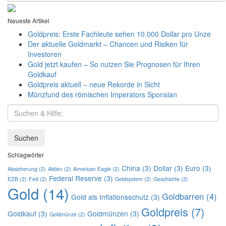
Neueste Artikel
Goldpreis: Erste Fachleute sehen 10.000 Dollar pro Unze
Der aktuelle Goldmarkt – Chancen und Risiken für
Investoren
Gold jetzt kaufen – So nutzen Sie Prognosen für Ihren
Goldkauf
Goldpreis aktuell – neue Rekorde in Sicht
Münzfund des römischen Imperators Sponsian
Suchen
Schlagwörter
China
(3)
Dollar
(3)
Euro
(3)
Absicherung
(2)
Aktien
(2)
American Eagle
(2)
Federal Reserve
(3)
EZB
(2)
Fed
(2)
Geldsystem
(2)
Geschichte
(2)
Gold
(14)
Goldbarren
(4)
Gold als Inflationsschutz
(3)
Goldpreis
(7)
Goldkauf
(3)
Goldmünzen
(3)
Goldmünze
(2)