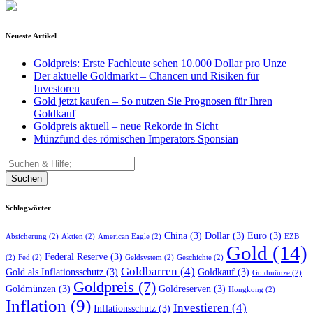
Neueste Artikel
Goldpreis: Erste Fachleute sehen 10.000 Dollar pro Unze
Der aktuelle Goldmarkt – Chancen und Risiken für
Investoren
Gold jetzt kaufen – So nutzen Sie Prognosen für Ihren
Goldkauf
Goldpreis aktuell – neue Rekorde in Sicht
Münzfund des römischen Imperators Sponsian
Suchen
Schlagwörter
China
(3)
Dollar
(3)
Euro
(3)
Absicherung
(2)
Aktien
(2)
American Eagle
(2)
EZB
Gold
(14)
Federal Reserve
(3)
(2)
Fed
(2)
Geldsystem
(2)
Geschichte
(2)
Goldbarren
(4)
Gold als Inflationsschutz
(3)
Goldkauf
(3)
Goldmünze
(2)
Goldpreis
(7)
Goldmünzen
(3)
Goldreserven
(3)
Hongkong
(2)
Inflation
(9)
Investieren
(4)
Inflationsschutz
(3)