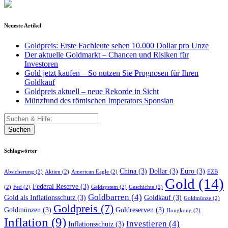
Neueste Artikel
Goldpreis: Erste Fachleute sehen 10.000 Dollar pro Unze
Der aktuelle Goldmarkt – Chancen und Risiken für
Investoren
Gold jetzt kaufen – So nutzen Sie Prognosen für Ihren
Goldkauf
Goldpreis aktuell – neue Rekorde in Sicht
Münzfund des römischen Imperators Sponsian
Suchen
Schlagwörter
China
(3)
Dollar
(3)
Euro
(3)
Absicherung
(2)
Aktien
(2)
American Eagle
(2)
EZB
Gold
(14)
Federal Reserve
(3)
(2)
Fed
(2)
Geldsystem
(2)
Geschichte
(2)
Goldbarren
(4)
Gold als Inflationsschutz
(3)
Goldkauf
(3)
Goldmünze
(2)
Goldpreis
(7)
Goldmünzen
(3)
Goldreserven
(3)
Hongkong
(2)
Inflation
(9)
Investieren
(4)
Inflationsschutz
(3)