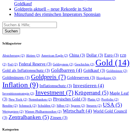
Goldkauf
Goldpreis aktuell – neue Rekorde in Sicht
Münzfund des römischen Imperators Sponsian
Suchen
Schlagwörter
China
(3)
Dollar
(3)
Euro
(3)
Absicherung
(2)
Aktien
(2)
American Eagle
(2)
EZB
Gold
(14)
Federal Reserve
(3)
(2)
Fed
(2)
Geldsystem
(2)
Geschichte
(2)
Goldbarren
(4)
Gold als Inflationsschutz
(3)
Goldkauf
(3)
Goldmünze
(2)
Goldpreis
(7)
Goldmünzen
(3)
Goldreserven
(3)
Hongkong
(2)
Inflation
(9)
Investieren
(4)
Inflationsschutz
(3)
Investment
(7)
Krügerrand
(5)
Maple Leaf
Investitionsstrategie
(2)
(3)
Physisches Gold
(3)
New York
(2)
Notenbanken
(2)
Platin
(2)
Portfolio
(2)
USA
(5)
Rendite
(2)
Schmuck
(2)
Schulden
(2)
Silber
(2)
Sparen
(2)
Steuern
(2)
Wirtschaft
(4)
World Gold Council
Wertpapiere
(2)
Wiener Philharmoniker
(2)
Zentralbanken
(5)
(3)
Zinsen
(3)
Kategorien