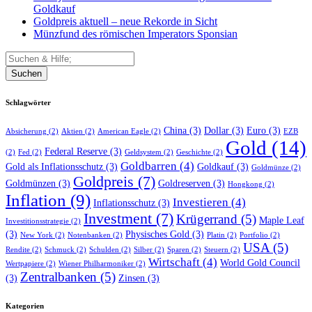
Goldkauf
Goldpreis aktuell – neue Rekorde in Sicht
Münzfund des römischen Imperators Sponsian
Suchen
Schlagwörter
China
(3)
Dollar
(3)
Euro
(3)
Absicherung
(2)
Aktien
(2)
American Eagle
(2)
EZB
Gold
(14)
Federal Reserve
(3)
(2)
Fed
(2)
Geldsystem
(2)
Geschichte
(2)
Goldbarren
(4)
Gold als Inflationsschutz
(3)
Goldkauf
(3)
Goldmünze
(2)
Goldpreis
(7)
Goldmünzen
(3)
Goldreserven
(3)
Hongkong
(2)
Inflation
(9)
Investieren
(4)
Inflationsschutz
(3)
Investment
(7)
Krügerrand
(5)
Maple Leaf
Investitionsstrategie
(2)
(3)
Physisches Gold
(3)
New York
(2)
Notenbanken
(2)
Platin
(2)
Portfolio
(2)
USA
(5)
Rendite
(2)
Schmuck
(2)
Schulden
(2)
Silber
(2)
Sparen
(2)
Steuern
(2)
Wirtschaft
(4)
World Gold Council
Wertpapiere
(2)
Wiener Philharmoniker
(2)
Zentralbanken
(5)
(3)
Zinsen
(3)
Kategorien