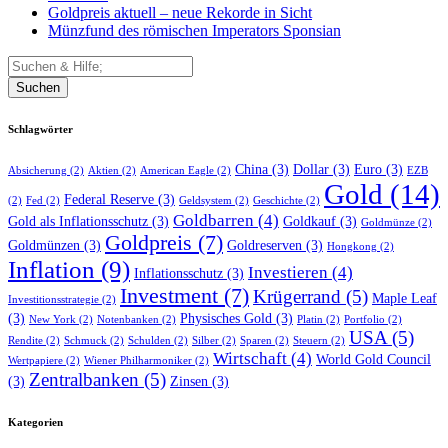
Goldpreis aktuell – neue Rekorde in Sicht
Münzfund des römischen Imperators Sponsian
Suchen
Schlagwörter
China
(3)
Dollar
(3)
Euro
(3)
Absicherung
(2)
Aktien
(2)
American Eagle
(2)
EZB
Gold
(14)
Federal Reserve
(3)
(2)
Fed
(2)
Geldsystem
(2)
Geschichte
(2)
Goldbarren
(4)
Gold als Inflationsschutz
(3)
Goldkauf
(3)
Goldmünze
(2)
Goldpreis
(7)
Goldmünzen
(3)
Goldreserven
(3)
Hongkong
(2)
Inflation
(9)
Investieren
(4)
Inflationsschutz
(3)
Investment
(7)
Krügerrand
(5)
Maple Leaf
Investitionsstrategie
(2)
(3)
Physisches Gold
(3)
New York
(2)
Notenbanken
(2)
Platin
(2)
Portfolio
(2)
USA
(5)
Rendite
(2)
Schmuck
(2)
Schulden
(2)
Silber
(2)
Sparen
(2)
Steuern
(2)
Wirtschaft
(4)
World Gold Council
Wertpapiere
(2)
Wiener Philharmoniker
(2)
Zentralbanken
(5)
(3)
Zinsen
(3)
Kategorien