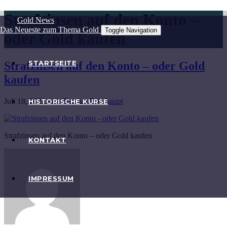
Strafzinsen auf den Konto –
Gold News
Das Neueste zum Thema Gold
Toggle Navigation
oder Gold kaufen
STARTSEITE
Strafzinsen auf den Konto – oder Gold
kaufen
Juli 18, 2021
von Thomas Breithaupt
HISTORISCHE KURSE
Strafzinsen auf den Konto – oder Gold kaufen
KONTAKT
IMPRESSUM