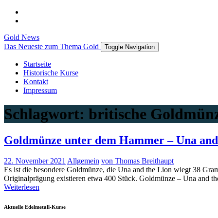
Gold News
Das Neueste zum Thema Gold
Toggle Navigation
Startseite
Historische Kurse
Kontakt
Impressum
Schlagwort:
britische Goldmün
Goldmünze unter dem Hammer – Una and 
22. November 2021
Allgemein
von Thomas Breithaupt
Es ist die besondere Goldmünze, die Una and the Lion wiegt 38 Gram
Originalprägung existieren etwa 400 Stück. Goldmünze – Una and th
Weiterlesen
Aktuelle Edelmetall-Kurse